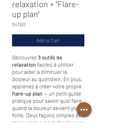
relaxation + "Flare-
up plan"
Price
$47.00
Add to Cart
Découvrez
3 outils de
relaxation
faciles à utiliser
pour aider à diminuer la
douleur au quotidien. En plus,
apprenez à créer votre propre
flare-up plan
— un petit guide
pratique pour savoir quoi faire
quand la douleur devient plus
forte. Deux façons simples de
mieux vivre avec la douleur, un
jour à la fois.