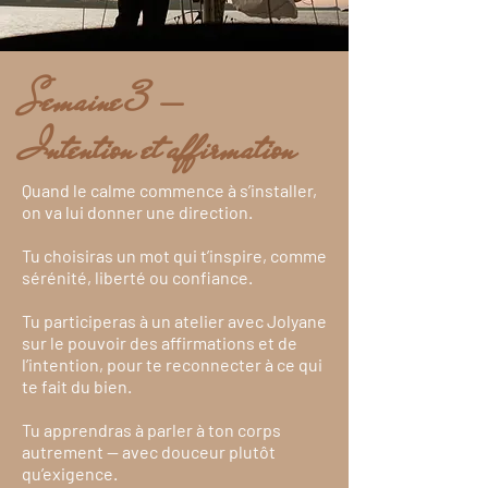
Semaine 3 —
Intention et affirmation
Quand le calme commence à s’installer,
on va lui donner une direction.
Tu choisiras un mot qui t’inspire, comme
sérénité, liberté ou confiance.
Tu participeras à un atelier avec Jolyane
sur le pouvoir des affirmations et de
l’intention, pour te reconnecter à ce qui
te fait du bien.
Tu apprendras à parler à ton corps
autrement — avec douceur plutôt
qu’exigence.