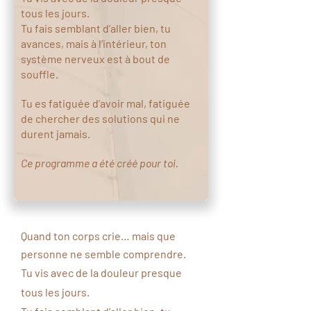
tous les jours.
Tu fais semblant d’aller bien, tu
avances, mais à l’intérieur, ton
système nerveux est à bout de
souffle.
Tu es fatiguée d’avoir mal, fatiguée
de chercher des solutions qui ne
durent jamais.
Ce programme a été créé pour toi.
Quand ton corps crie… mais que
personne ne semble comprendre.
Tu vis avec de la douleur presque
tous les jours.