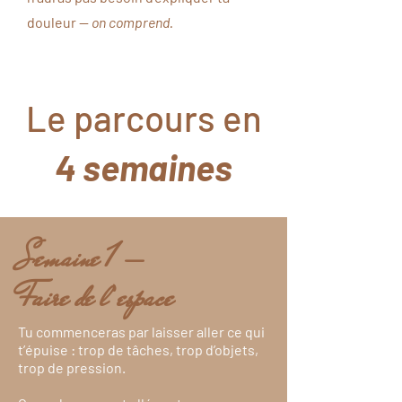
douleur —
on comprend.
Le parcours en
4 semaines
Semaine 1 —
Faire de l’espace
Tu commenceras par laisser aller ce qui
t’épuise : trop de tâches, trop d’objets,
trop de pression.