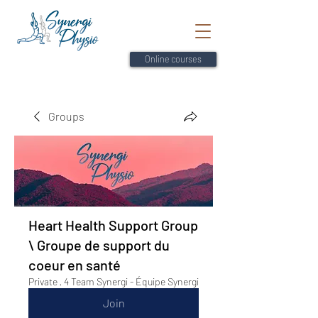
Online courses
Groups
Heart Health Support Group
\ Groupe de support du
coeur en santé
Private
·
4 Team Synergi - Équipe Synergi
Join