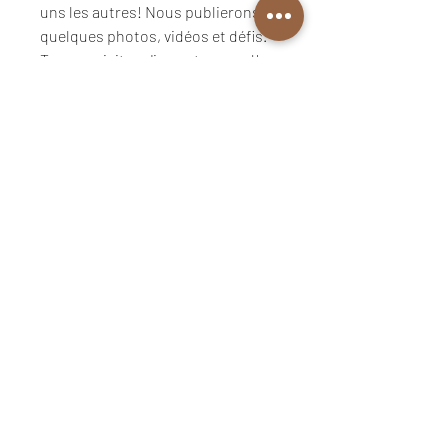
uns les autres! Nous publierons 
quelques photos, vidéos et défis. 
Tu peux visiter n'importe quand!
Group Rules
Rules - Règlements
-Respectful
comments;Commentaires
respectueux -Posts must be
relevant to the group; Les
messages doivent être pertinents
au groupe -Selling or
advertisement prohibited;Ventes
et publicités interdites
(506) 226-6432
,
synergiphysio@gmail.com