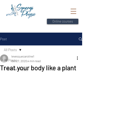
Online courses
Post
All Posts
levesquecaroline1
All Posts
Oct 27, 2020
4 min read
Treat your body like a plant
The New Happy