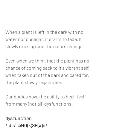
When a plant is left in the dark with no 
water nor sunlight, it starts to fade. It 
slowly dries up and the colors change. 
Even when we think that the plant has no 
chance of coming back to it's vibrant self, 
when taken out of the dark and cared for, 
the plant slowly regains life.
Our bodies have the ability to heal itself 
from many (not all) dysfunctions.
dys·func·tion
/ˌdisˈfəNG(k)SH(ə)n/