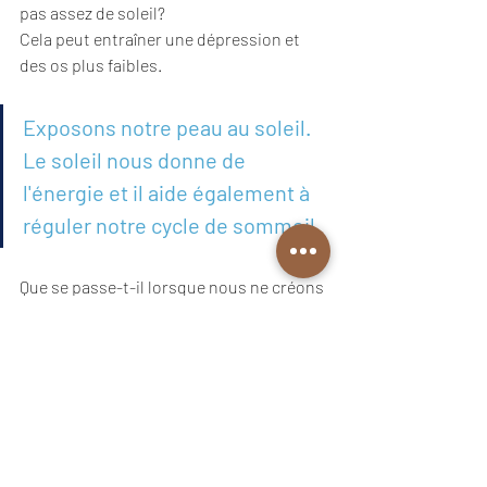
pas assez de soleil?
Cela peut entraîner une dépression et 
des os plus faibles.
Exposons notre peau au soleil. 
Le soleil nous donne de 
l'énergie et il aide également à 
réguler notre cycle de sommeil.
Que se passe-t-il lorsque nous ne créons 
pas de liens significatifs avec les gens?
Cela peut conduire à la dépression et / 
ou à l'anxiété. Selon Harvard Health 
Publishing, la solitude nous expose à un 
risque de maladie cardiaque.
Rencontrons  quelqu'un que 